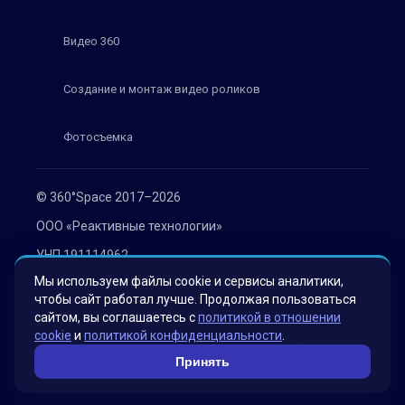
Видео 360
Создание и монтаж видео роликов
Фотосъемка
© 360°Space 2017–2026
ООО «Реактивные технологии»
УНП 191114962
Мы используем файлы cookie и сервисы аналитики,
г. Минск, ул. Мележа 1, офис 402
чтобы сайт работал лучше. Продолжая пользоваться
Политика конфиденциальности
сайтом, вы соглашаетесь с
политикой в отношении
cookie
и
политикой конфиденциальности
.
Согласие на обработку персональных данных
Принять