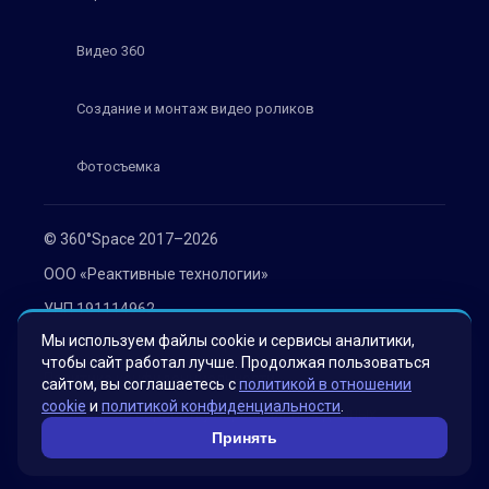
Видео 360
Создание и монтаж видео роликов
Фотосъемка
© 360°Space 2017–2026
ООО «Реактивные технологии»
УНП 191114962
Мы используем файлы cookie и сервисы аналитики,
г. Минск, ул. Мележа 1, офис 402
чтобы сайт работал лучше. Продолжая пользоваться
Политика конфиденциальности
сайтом, вы соглашаетесь с
политикой в отношении
cookie
и
политикой конфиденциальности
.
Согласие на обработку персональных данных
Принять