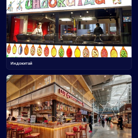
Индокитай