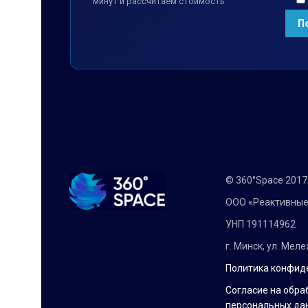
минут и рассчитаем стоимость
© 360°Space 201
ООО «Реактивные
УНП 191114962
г. Минск, ул. Мел
Политика конфид
Согласие на обра
персональных да