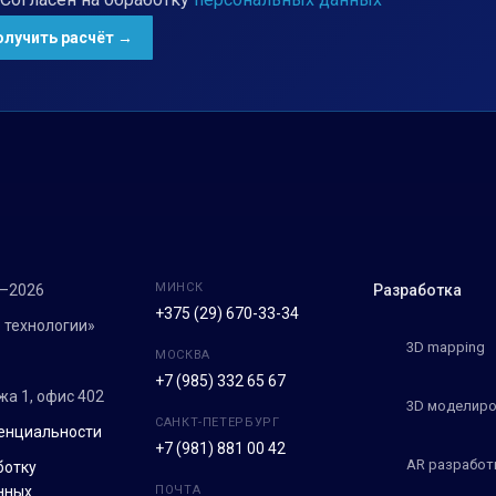
МИНСК
7–2026
Разработка
+375 (29) 670-33-34
 технологии»
3D mapping
МОСКВА
+7 (985) 332 65 67
ежа 1, офис 402
3D моделиро
САНКТ-ПЕТЕРБУРГ
енциальности
+7 (981) 881 00 42
AR разработ
ботку
нных
ПОЧТА