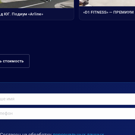
«D1 FITNESS» — ПРЕМИУМ
д ЮГ. Подиум «Arline»
ь стоимость
Согласен на обработку
персональных данных