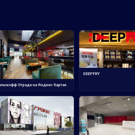
DEEPFRY
лыкофф Отрада на Яндекс Картах