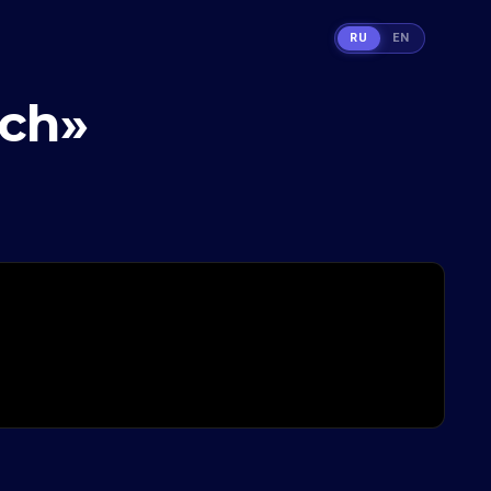
RU
EN
tch»