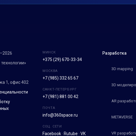
МИНСК
7–2026
Разработка
+375 (29) 670-33-34
 технологии»
3D mapping
МОСКВА
+7 (985) 332 65 67
ежа 1, офис 402
3D моделиро
САНКТ-ПЕТЕРБУРГ
енциальности
+7 (981) 881 00 42
AR разработ
ботку
нных
ПОЧТА
info@360space.ru
METAVERSE
СОЦ. СЕТИ
VR разработ
Facebook
·
Rutube
·
VK