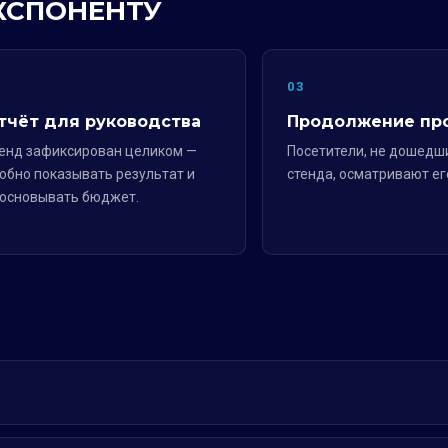
ЭКСПОНЕНТУ
2
03
тчёт для руководства
Продолжение пр
енд зафиксирован целиком —
Посетители, не дошедш
обно показывать результат и
стенда, осматривают ег
основывать бюджет.