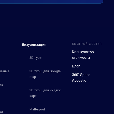
БЫСТРЫЙ ДОСТУП
Визуализация
Калькулятор
стоимости
3D туры
Блог
вание
3D туры для Google
360° Space
map
Acoustic →
ка
3D туры для Яндекс
карт
Matterport
ка