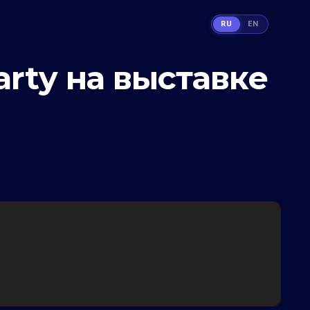
RU
EN
rty на выставке