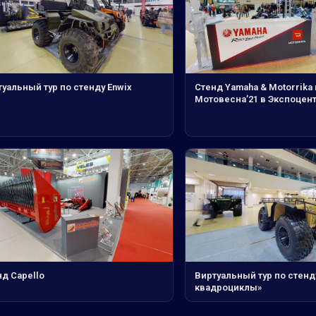
уальный тур по стенду Enwix
Стенд Yamaha & Motorrika
Мотовесна’21 в Экспоцен
д Capello
Виртуальный тур по стенд
квадроциклы»