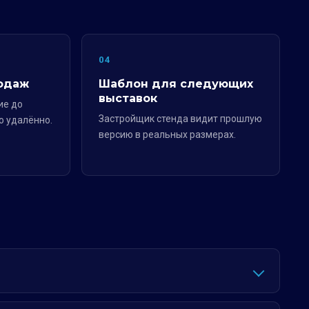
04
одаж
Шаблон для следующих
выставок
ие до
Застройщик стенда видит прошлую
о удалённо.
версию в реальных размерах.