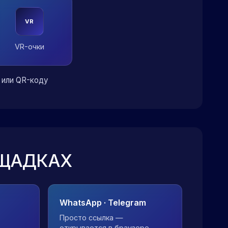
VR
VR-очки
 или QR-коду
ОЩАДКАХ
WhatsApp · Telegram
Просто ссылка —
открывается в браузере