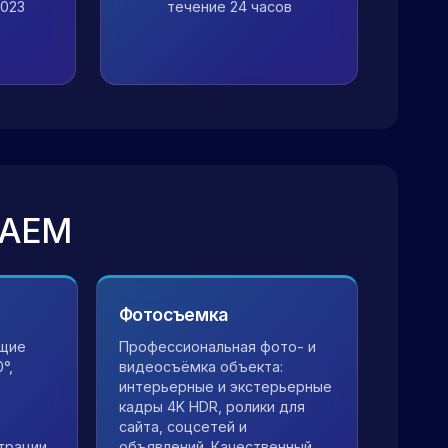
2023
течение 24 часов
ГАЕМ
Фотосъемка
ющие
Профессиональная фото- и
°,
видеосъёмка объекта:
интерьерные и экстерьерные
кадры 4K HDR, ролики для
сайта, соцсетей и
трации
объявлений. Качественный