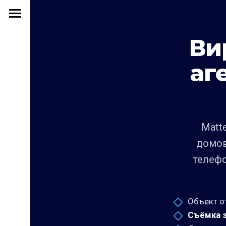
Ви
аг
Matt
домов
телефо
Объект о
Съёмка з