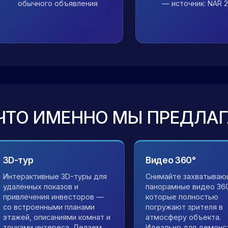
обычного объявления
— источник: NAR 
ЧТО ИМЕННО МЫ ПРЕДЛА
3D-тур
Видео 360°
Интерактивные 3D-туры для
Снимайте захватыва
удалённых показов и
панорамные видео 360
привлечения инвесторов —
которые полностью
со встроенными планами
погружают зрителя в
этажей, описаниями комнат и
атмосферу объекта.
точками интереса. Делаем
Идеально для демонс