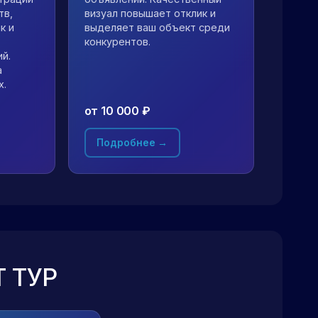
тв,
визуал повышает отклик и
к и
выделяет ваш объект среди
конкурентов.
й.
а
х.
от 10 000 ₽
Подробнее →
 ТУР