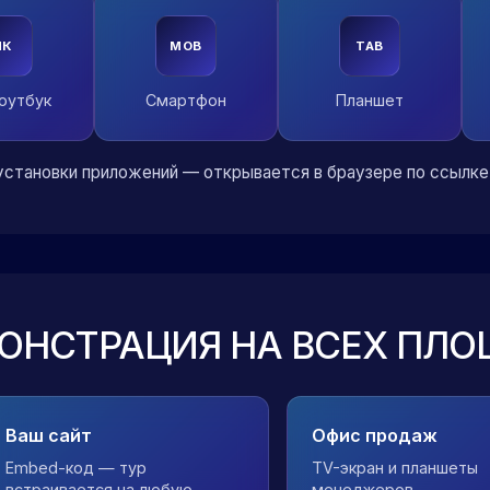
ПК
MOB
TAB
ноутбук
Смартфон
Планшет
установки приложений — открывается в браузере по ссылке
ОНСТРАЦИЯ НА ВСЕХ ПЛ
Ваш сайт
Офис продаж
Embed-код — тур
TV-экран и планшеты
встраивается на любую
менеджеров —