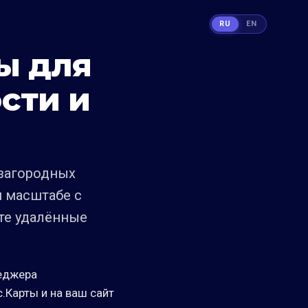
RU
EN
ы для
сти и
 загородных
м масштабе с
ете удалённые
еджера
с.Карты и на ваш сайт