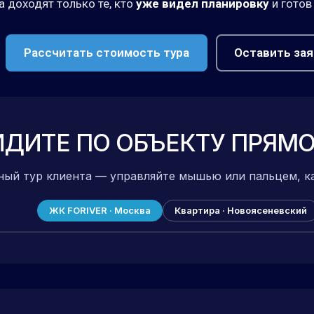
 доходят только те, кто
уже видел планировку
и готов
Рассчитать стоимость тура
Оставить зая
ДИТЕ ПО ОБЪЕКТУ ПРЯМО
ный тур клиента — управляйте мышью или пальцем, к
ЖК FORIVER · Москва
Квартира · Новоясеневский
чтобы пройти по объекту