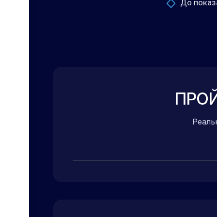
До показа
ПРОЙ
Реаль
ЖК FORIVER · Москва — нажмите, 