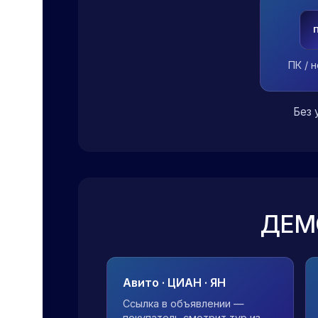
ПК / 
Без 
ДЕМ
Авито · ЦИАН · ЯН
Ссылка в объявлении —
покупатель смотрит тур из