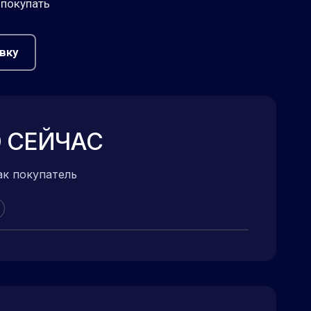
 покупать
вку
 СЕЙЧАС
ак покупатель