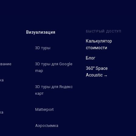
БЫСТРЫЙ ДОСТУП
Визуализация
Калькулятор
стоимости
3D туры
Блог
вание
3D туры для Google
360° Space
map
Acoustic →
ка
3D туры для Яндекс
карт
Matterport
ка
Аэросъемка