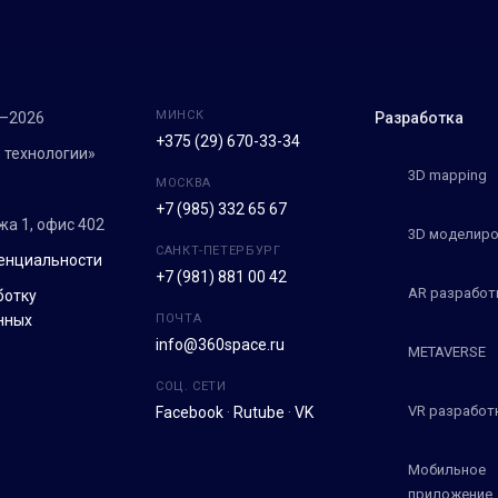
МИНСК
7–2026
Разработка
+375 (29) 670-33-34
 технологии»
3D mapping
МОСКВА
+7 (985) 332 65 67
ежа 1, офис 402
3D моделиро
САНКТ-ПЕТЕРБУРГ
енциальности
+7 (981) 881 00 42
AR разработ
ботку
нных
ПОЧТА
info@360space.ru
METAVERSE
СОЦ. СЕТИ
VR разработ
Facebook
·
Rutube
·
VK
Мобильное
приложение