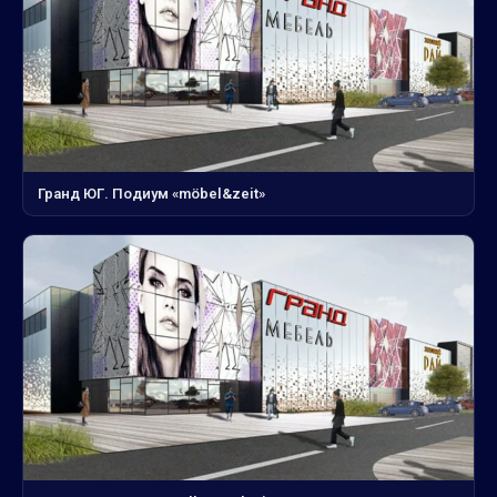
Гранд ЮГ. Подиум «möbel&zeit»