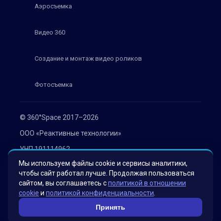
Аэросъемка
Видео 360
Создание и монтаж видео роликов
Фотосъемка
© 360°Space 2017–2026
ООО «Реактивные технологии»
УНП 191114962
Мы используем файлы cookie и сервисы аналитики,
г. Минск, ул. Мележа 1, офис 402
чтобы сайт работал лучше. Продолжая пользоваться
Политика конфиденциальности
сайтом, вы соглашаетесь с
политикой в отношении
cookie
и
политикой конфиденциальности
.
Согласие на обработку персональных данных
Принять