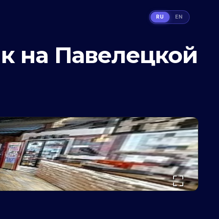
RU
EN
к на Павелецкой