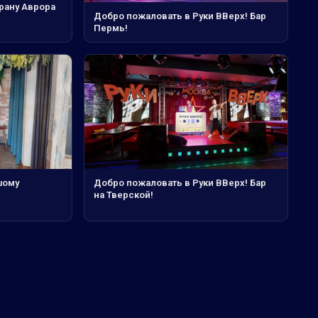
рану Аврора
Добро пожаловать в Руки ВВерх! Бар
Пермь!
шому
Добро пожаловать в Руки ВВерх! Бар
на Тверской!