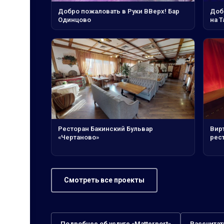
Добро пожаловать в Руки ВВерх! Бар
Доб
Одинцово
на Т
Ресторан Бакинский Бульвар
Вирт
«Чертаново»
рест
Смотреть все проекты
Подробнее об услуге «Matterport»
Рассчитат