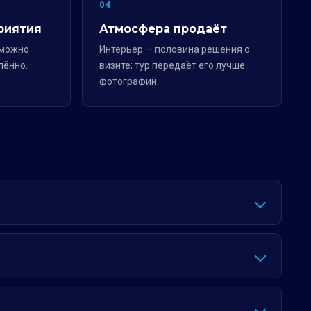
04
риятия
Атмосфера продаёт
 можно
Интерьер — половина решения о
лённо.
визите; тур передаёт его лучше
фотографий.