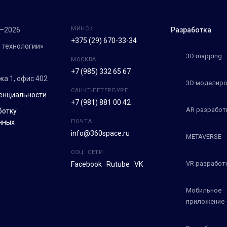
МИНСК
7–2026
Разработка
+375 (29) 670-33-34
 технологии»
3D mapping
МОСКВА
+7 (985) 332 65 67
ежа 1, офис 402
3D моделиро
САНКТ-ПЕТЕРБУРГ
енциальности
+7 (981) 881 00 42
AR разработ
ботку
нных
ПОЧТА
info@360space.ru
METAVERSE
СОЦ. СЕТИ
VR разработ
Facebook
·
Rutube
·
VK
Мобильное
приложение