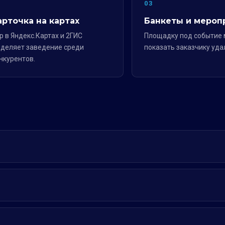
2
03
арточка на картах
Банкеты и мероп
р в Яндекс.Картах и 2ГИС
Площадку под событие
деляет заведение среди
показать заказчику уда
нкурентов.