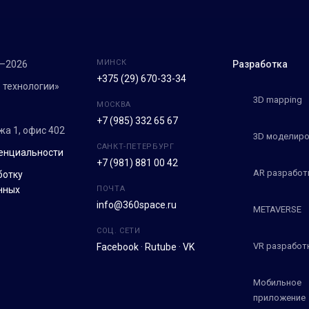
МИНСК
7–2026
Разработка
+375 (29) 670-33-34
 технологии»
3D mapping
МОСКВА
+7 (985) 332 65 67
ежа 1, офис 402
3D моделиро
САНКТ-ПЕТЕРБУРГ
енциальности
+7 (981) 881 00 42
AR разработ
ботку
нных
ПОЧТА
info@360space.ru
METAVERSE
СОЦ. СЕТИ
VR разработ
Facebook
·
Rutube
·
VK
Мобильное
приложение