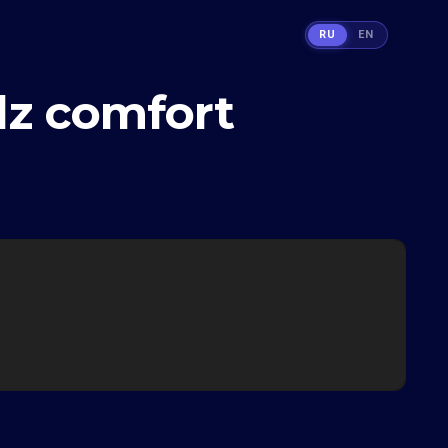
RU
EN
z comfort