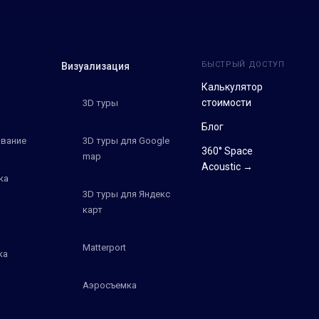
БЫСТРЫЙ ДОСТУП
Визуализация
Калькулятор
стоимости
3D туры
Блог
вание
3D туры для Google
360° Space
map
Acoustic →
ка
3D туры для Яндекс
карт
Matterport
ка
Аэросъемка