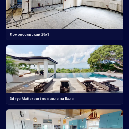
Ломоносовский 29к1
3d тур Matterport по вилле на Бали