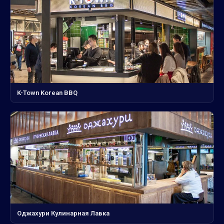
K-Town Korean BBQ
Оджахури Кулинарная Лавка