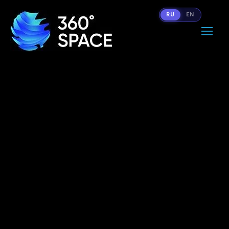
RU
EN