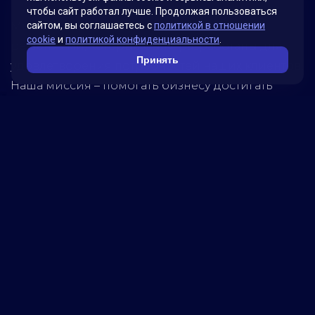
чтобы сайт работал лучше. Продолжая пользоваться
Мы гордимся своими инновационными
сайтом, вы соглашаетесь с
политикой в отношении
cookie
и
политикой конфиденциальности
.
решениями, которые были разработаны для
Принять
удовлетворения потребностей наших клиентов.
Наша миссия – помогать бизнесу достигать
новых высот, используя передовые технологии.
Обратитесь к нам, чтобы узнать, как мы можем
помочь вашей компании достичь успеха!
5280