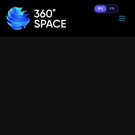
RU
EN