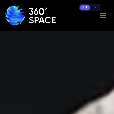
RU
EN