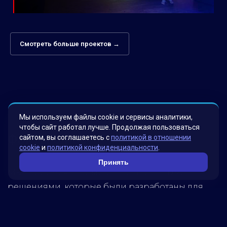
Смотреть больше проектов →
Мы используем файлы cookie и сервисы аналитики,
чтобы сайт работал лучше. Продолжая пользоваться
Факты о нас
сайтом, вы соглашаетесь с
политикой в отношении
cookie
и
политикой конфиденциальности
.
Принять
Мы гордимся своими инновационными
решениями, которые были разработаны для
удовлетворения потребностей наших клиентов.
Наша миссия – помогать бизнесу достигать