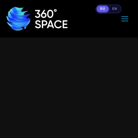
RU
EN