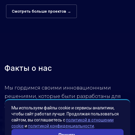
Смотреть больше проектов →
Факты о нас
Мы гордимся своими инновационными
решениями, которые были разработаны для
удовлетворения потребностей наших клиентов.
Мы используем файлы cookie и сервисы аналитики,
Наша миссия – помогать бизнесу достигать
чтобы сайт работал лучше. Продолжая пользоваться
сайтом, вы соглашаетесь с
политикой в отношении
новых высот, используя передовые технологии.
cookie
и
политикой конфиденциальности
.
Обратитесь к нам, чтобы узнать, как мы можем
Принять