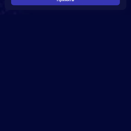
помочь вашей компании достичь успеха!
5280
реализованных
проектов
10