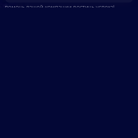
помочь вашей компании достичь успеха!
5280
реализованных
проектов