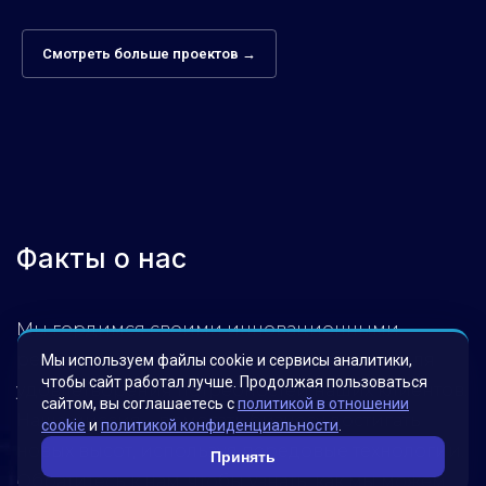
Смотреть больше проектов →
Факты о нас
Мы гордимся своими инновационными
решениями, которые были разработаны для
Мы используем файлы cookie и сервисы аналитики,
чтобы сайт работал лучше. Продолжая пользоваться
удовлетворения потребностей наших клиентов.
сайтом, вы соглашаетесь с
политикой в отношении
Наша миссия – помогать бизнесу достигать
cookie
и
политикой конфиденциальности
.
новых высот, используя передовые технологии.
Принять
Обратитесь к нам, чтобы узнать, как мы можем