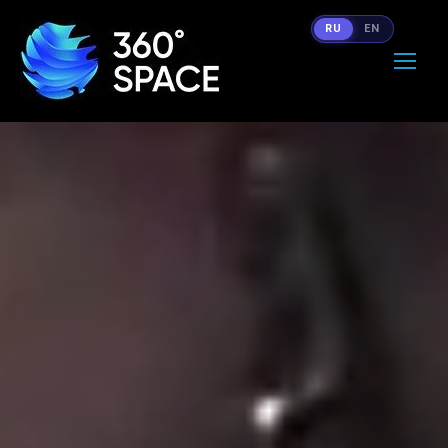
RU
EN