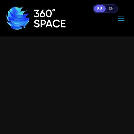
RU
EN