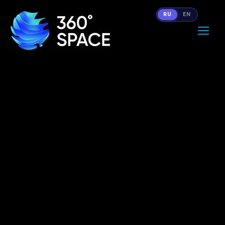
RU
EN