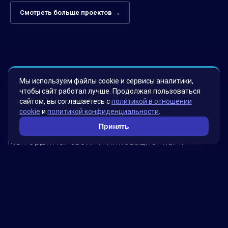
Смотреть больше проектов →
Мы используем файлы cookie и сервисы аналитики,
чтобы сайт работал лучше. Продолжая пользоваться
сайтом, вы соглашаетесь с
политикой в отношении
Факты о нас
cookie
и
политикой конфиденциальности
.
Принять
Мы гордимся своими инновационными
решениями, которые были разработаны для
удовлетворения потребностей наших клиентов.
Наша миссия – помогать бизнесу достигать
новых высот, используя передовые технологии.
Обратитесь к нам, чтобы узнать, как мы можем
помочь вашей компании достичь успеха!