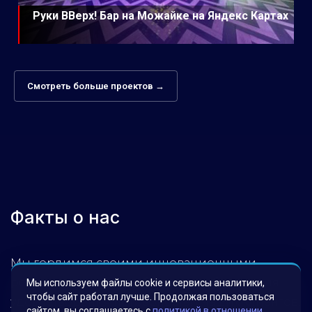
Руки ВВерх! Бар на Можайке на Яндекс Картах
Смотреть больше проектов →
Факты о нас
Мы гордимся своими инновационными
решениями, которые были разработаны для
Мы используем файлы cookie и сервисы аналитики,
чтобы сайт работал лучше. Продолжая пользоваться
удовлетворения потребностей наших клиентов.
сайтом, вы соглашаетесь с
политикой в отношении