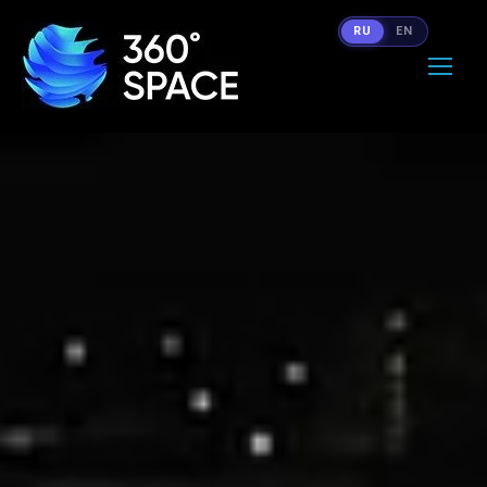
RU
EN