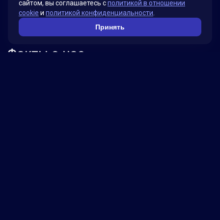
сайтом, вы соглашаетесь с
политикой в отношении
cookie
и
политикой конфиденциальности
.
Принять
Факты о нас
Мы гордимся своими инновационными
решениями, которые были разработаны для
удовлетворения потребностей наших клиентов.
Наша миссия – помогать бизнесу достигать
новых высот, используя передовые технологии.
Обратитесь к нам, чтобы узнать, как мы можем
помочь вашей компании достичь успеха!