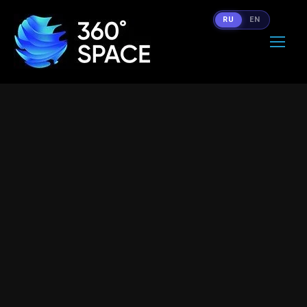
RU
EN