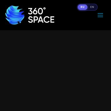
RU
EN