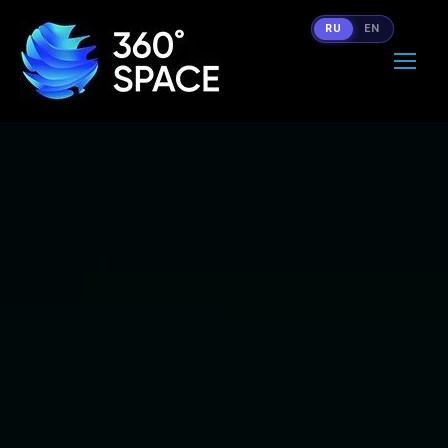
RU
EN