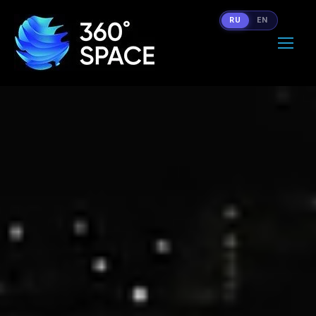
RU
EN