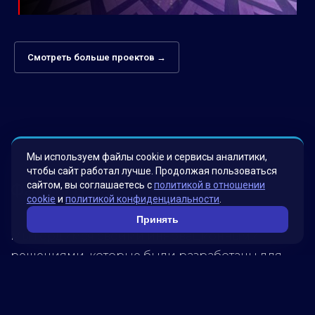
Смотреть больше проектов →
Мы используем файлы cookie и сервисы аналитики,
чтобы сайт работал лучше. Продолжая пользоваться
сайтом, вы соглашаетесь с
политикой в отношении
Факты о нас
cookie
и
политикой конфиденциальности
.
Принять
Мы гордимся своими инновационными
решениями, которые были разработаны для
удовлетворения потребностей наших клиентов.
Наша миссия – помогать бизнесу достигать
новых высот, используя передовые технологии.