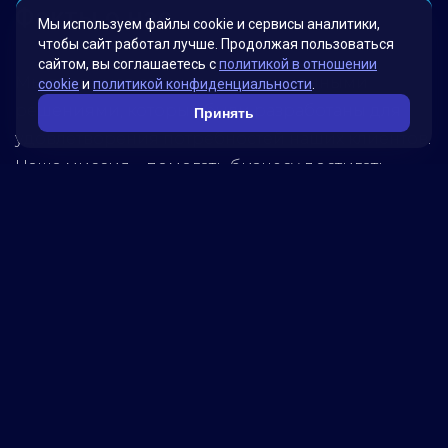
Факты о нас
Мы используем файлы cookie и сервисы аналитики,
чтобы сайт работал лучше. Продолжая пользоваться
сайтом, вы соглашаетесь с
политикой в отношении
Мы гордимся своими инновационными
cookie
и
политикой конфиденциальности
.
решениями, которые были разработаны для
Принять
удовлетворения потребностей наших клиентов.
Наша миссия – помогать бизнесу достигать
новых высот, используя передовые технологии.
Обратитесь к нам, чтобы узнать, как мы можем
помочь вашей компании достичь успеха!