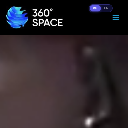
RU
EN