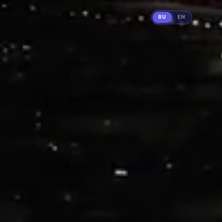
RU
EN