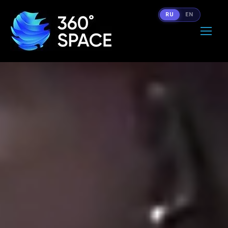
RU
EN