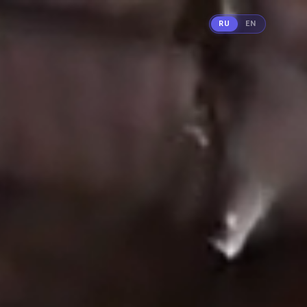
RU
EN