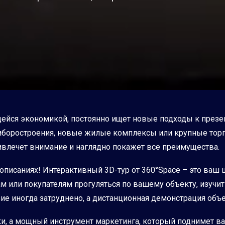
ющейся экономикой, постоянно ищет новые подходы к през
иборостроения, новые жилые комплексы или крупные тор
ривлечет внимание и наглядно покажет все преимущества.
описаниях! Интерактивный 3D-тур от 360°Space – это ваш 
 или покупателям прогуляться по вашему объекту, изучит
твие иногда затруднено, а дистанционная демонстрация о
и, а мощный инструмент маркетинга, который поднимет в