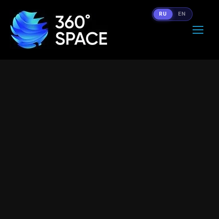
RU
EN