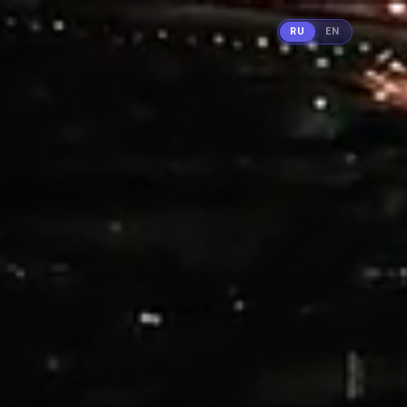
RU
EN