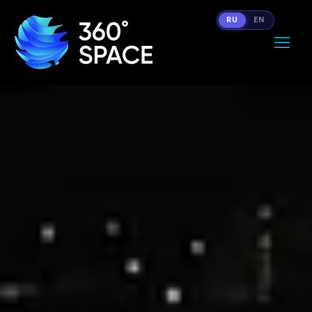
RU
EN