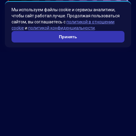
Мы используем файлы cookie и сервисы аналитики,
чтобы сайт работал лучше. Продолжая пользоваться
сайтом, вы соглашаетесь с
политикой в отношении
Смотреть больше проектов →
cookie
и
политикой конфиденциальности
.
Принять
Факты о нас
Мы гордимся своими инновационными
решениями, которые были разработаны для
удовлетворения потребностей наших клиентов.
Наша миссия – помогать бизнесу достигать
новых высот, используя передовые технологии.