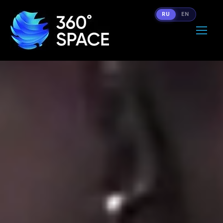
RU
EN