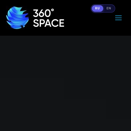
RU
EN