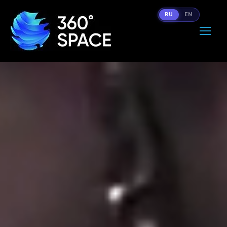
RU
EN