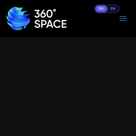
RU
EN