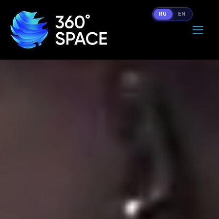
RU
EN