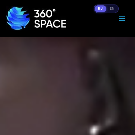
RU
EN