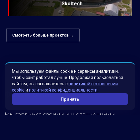
Skoltech
Смотреть больше проектов →
Мы используем файлы cookie и сервисы аналитики,
чтобы сайт работал лучше. Продолжая пользоваться
сайтом, вы соглашаетесь с
политикой в отношении
cookie
и
политикой конфиденциальности
.
Факты о нас
Принять
Мы гордимся своими инновационными
решениями, которые были разработаны для
удовлетворения потребностей наших клиентов.