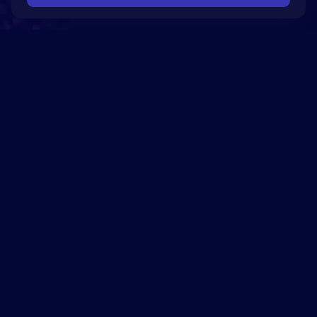
помочь вашей компании достичь успеха!
5280
реализованных
проектов
10