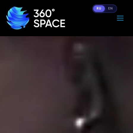
RU
EN