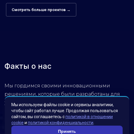
Смотреть больше проектов →
Факты о нас
Мы гордимся своими инновационными
решениями, которые были разработаны для
удовлетворения потребностей наших клиентов.
Мы используем файлы cookie и сервисы аналитики,
Наша миссия – помогать бизнесу достигать
чтобы сайт работал лучше. Продолжая пользоваться
сайтом, вы соглашаетесь с
политикой в отношении
новых высот, используя передовые технологии.
cookie
и
политикой конфиденциальности
.
Обратитесь к нам, чтобы узнать, как мы можем
Принять