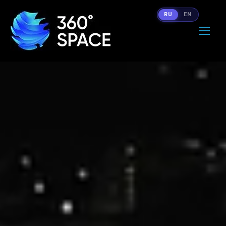
RU
EN