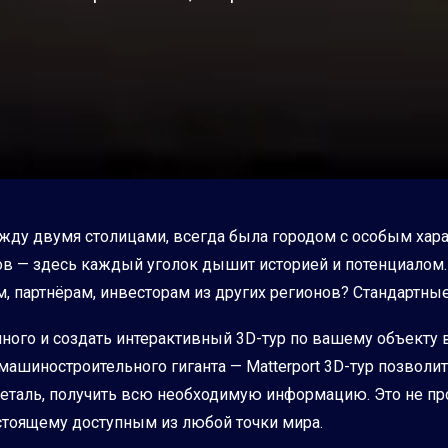
жду двумя столицами, всегда была городом с особым хара
— здесь каждый уголок дышит историей и потенциалом. Н
м, партнёрам, инвесторам из других регионов? Стандартны
го и создать интерактивный 3D-тур по вашему объекту в Т
ашиностроительного гиганта — Matterport 3D-тур позволи
аль, получить всю необходимую информацию. Это не прос
астоящему доступным из любой точки мира.