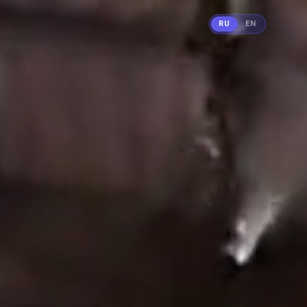
RU
EN