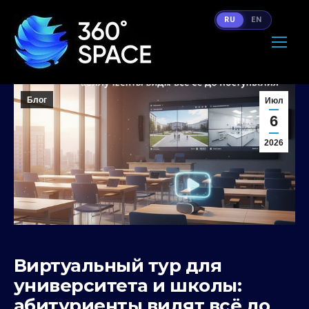
RU
EN
Блог
Июл
6
2026
Виртуальный тур для
университета и школы:
абитуриенты видят всё до