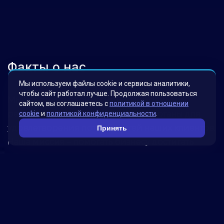
Факты о нас
Мы используем файлы cookie и сервисы аналитики,
чтобы сайт работал лучше. Продолжая пользоваться
Мы гордимся своими инновационными
сайтом, вы соглашаетесь с
политикой в отношении
решениями, которые были разработаны для
cookie
и
политикой конфиденциальности
.
удовлетворения потребностей наших клиентов.
Принять
Наша миссия – помогать бизнесу достигать
новых высот, используя передовые технологии.
Обратитесь к нам, чтобы узнать, как мы можем
помочь вашей компании достичь успеха!