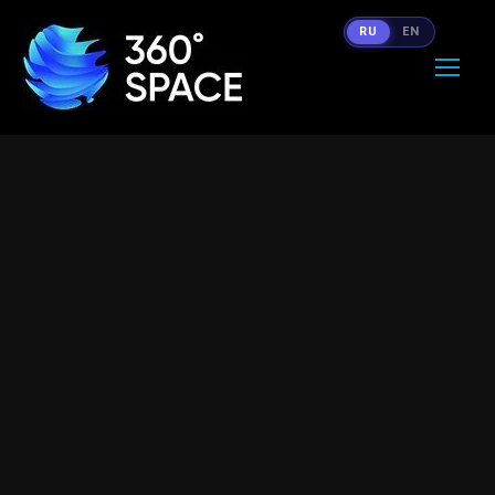
RU
EN