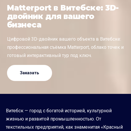
Matterport в Витебске: 3D-
двойник для вашего
бизнеса
Цифровой 3D-двойник вашего объекта в Витебске:
профессиональная съёмка Matterport, облако точек и
готовый интерактивный тур под ключ.
Заказать
Витебск — город с богатой историей, культурной
жизнью и развитой промышленностью. От
текстильных предприятий, как знаменитая «Красный