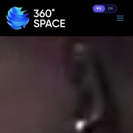
RU
EN