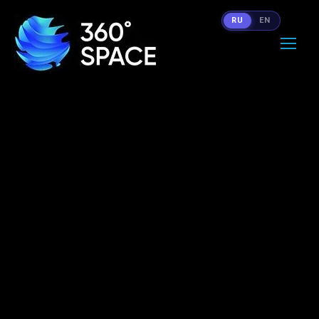
RU
EN