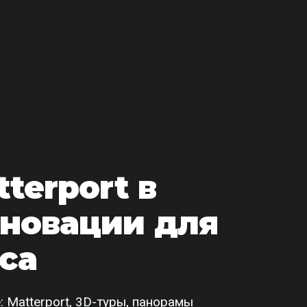
terport в
нновации для
са
 Matterport, 3D-туры, панорамы