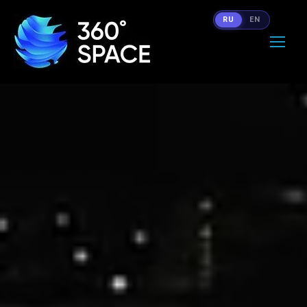
RU
EN