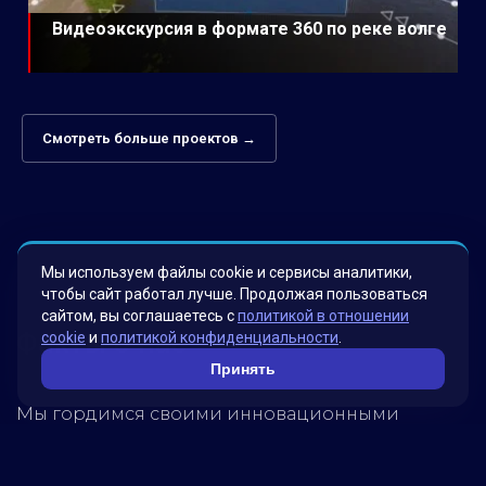
Видеоэкскурсия в формате 360 по реке волге
Смотреть больше проектов →
Мы используем файлы cookie и сервисы аналитики,
чтобы сайт работал лучше. Продолжая пользоваться
сайтом, вы соглашаетесь с
политикой в отношении
Факты о нас
cookie
и
политикой конфиденциальности
.
Принять
Мы гордимся своими инновационными
решениями, которые были разработаны для
удовлетворения потребностей наших клиентов.