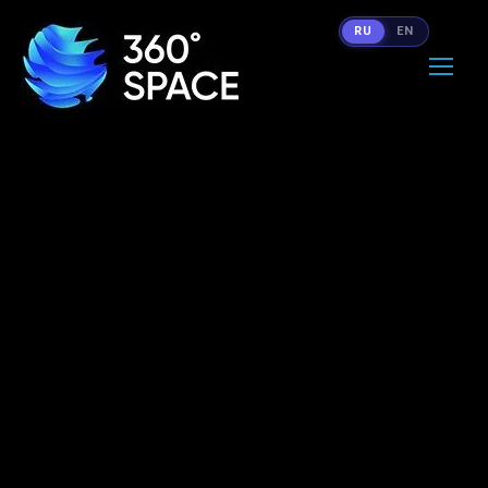
RU
EN