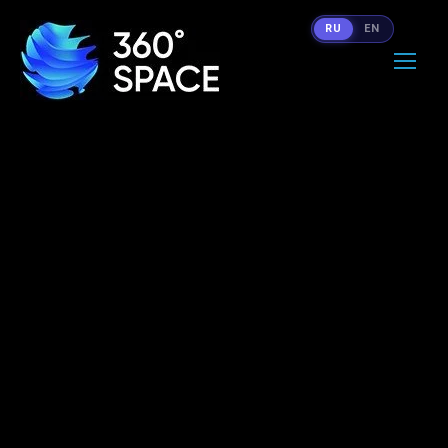
RU
EN