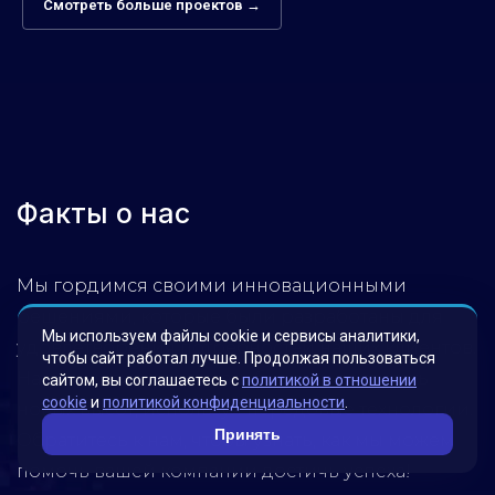
Смотреть больше проектов →
Факты о нас
Мы гордимся своими инновационными
решениями, которые были разработаны для
Мы используем файлы cookie и сервисы аналитики,
удовлетворения потребностей наших клиентов.
чтобы сайт работал лучше. Продолжая пользоваться
Наша миссия – помогать бизнесу достигать
сайтом, вы соглашаетесь с
политикой в отношении
cookie
и
политикой конфиденциальности
.
новых высот, используя передовые технологии.
Принять
Обратитесь к нам, чтобы узнать, как мы можем
помочь вашей компании достичь успеха!