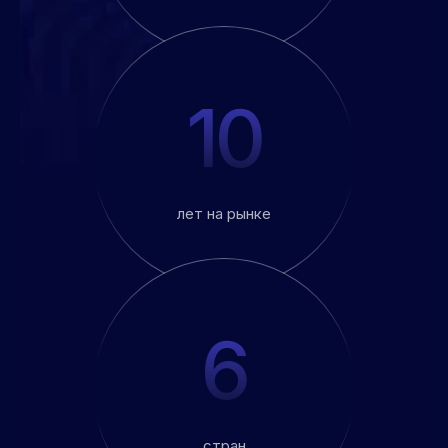
10
лет на рынке
6
стран