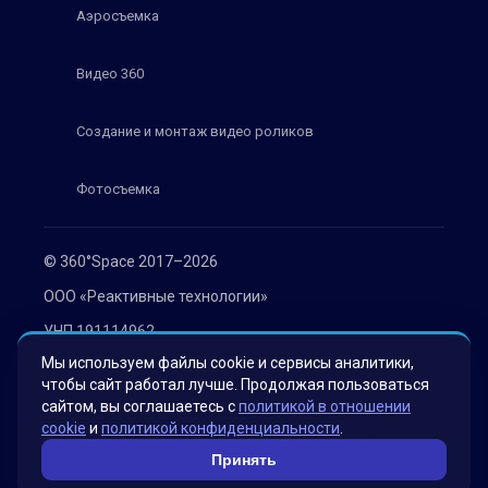
Аэросъемка
Видео 360
Создание и монтаж видео роликов
Фотосъемка
© 360°Space 2017–2026
ООО «Реактивные технологии»
УНП 191114962
Мы используем файлы cookie и сервисы аналитики,
г. Минск, ул. Мележа 1, офис 402
чтобы сайт работал лучше. Продолжая пользоваться
Политика конфиденциальности
сайтом, вы соглашаетесь с
политикой в отношении
cookie
и
политикой конфиденциальности
.
Согласие на обработку персональных данных
Принять