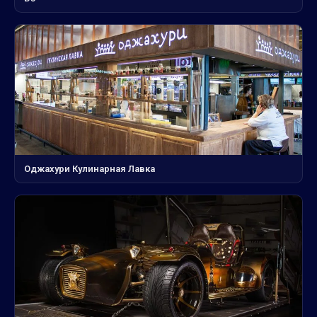
Оджахури Кулинарная Лавка